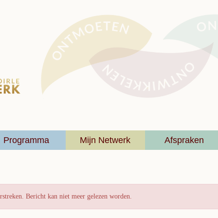
Programma
Mijn Netwerk
Afspraken
rstreken. Bericht kan niet meer gelezen worden.