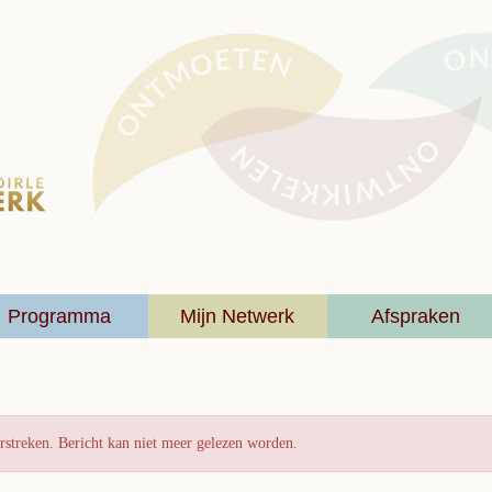
Programma
Mijn Netwerk
Afspraken
rstreken. Bericht kan niet meer gelezen worden.