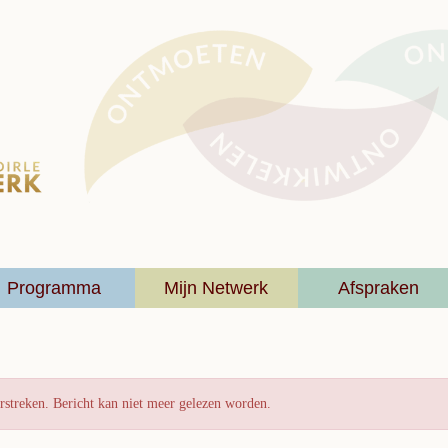
Programma
Mijn Netwerk
Afspraken
rstreken. Bericht kan niet meer gelezen worden.